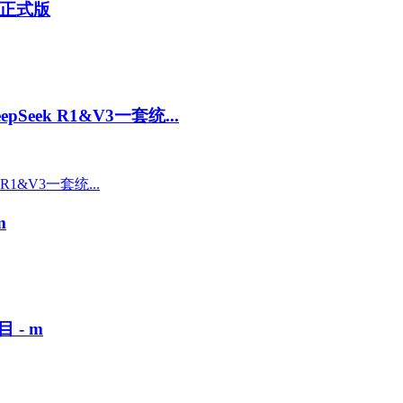
码正式版
Seek R1&V3一套统...
m
- m