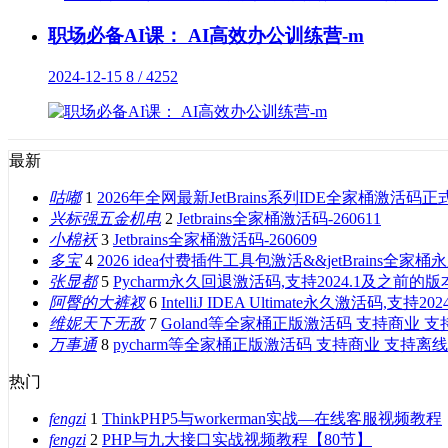
职场必备AI课： AI高效办公训练营-m
2024-12-15
8 / 4252
最新
咕嘟
1
2026年全网最新JetBrains系列IDE全家桶激活码正
兴标强五金机电
2
Jetbrains全家桶激活码-260611
小棉袄
3
Jetbrains全家桶激活码-260609
多宝
4
2026 idea付费插件工具包激活&&jetBrains全家
张显都
5
Pycharm永久回退激活码,支持2024.1及之前的版
阿臀的大裤衩
6
IntelliJ IDEA Ultimate永久激活码,支持
维妮天下无敌
7
Goland等全家桶正版激活码 支持商业 
万事通
8
pycharm等全家桶正版激活码 支持商业 支持离
热门
fengzi
1
ThinkPHP5与workerman实战—在线客服视频教程
fengzi
2
PHP与九大接口实战视频教程【80节】