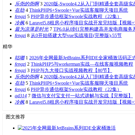
乐尧的尧啊
3
2020版-Swoole4.2从入门到精通全套高级实
在劫
4
ThinkPHP6+Swoole+Vue实战客服聊天项目系统
fengzi
5
PHP异步通信框架Swoole实战教程（22集）
冷枫
6
Laravel5.8租房小程序项目实战开发完结版【视频
最为凉薄是时光
7
TP6.0从0到1完整构建高并发电商服务
fengzi
8
从0开始搭建大型vue实战项目(完整版)-55节
精华
咕嘟
1
2026年全网最新JetBrains系列IDE全家桶激活码正
fengzi
2
ThinkPHP5与workerman实战—在线客服视频教程
fengzi
3
PHP与九大接口实战视频教程【80节】
乐尧的尧啊
4
2020版-Swoole4.2从入门到精通全套高级实
在劫
5
ThinkPHP6+Swoole+Vue实战客服聊天项目系统
fengzi
6
PHP异步通信框架Swoole实战教程（22集）
qd314
7
微信与支付宝支付一站式讲解与实战【完整版】
冷枫
8
Laravel5.8租房小程序项目实战开发完结版【视频
图文推荐