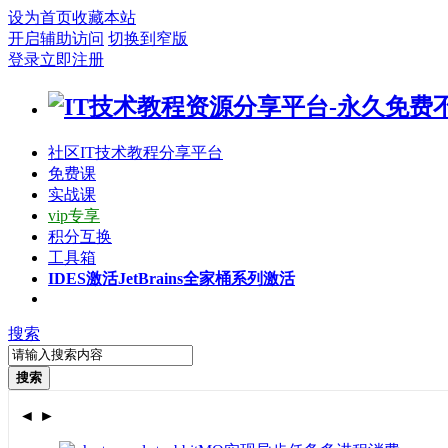
设为首页
收藏本站
开启辅助访问
切换到窄版
登录
立即注册
社区
IT技术教程分享平台
免费课
实战课
vip专享
积分互换
工具箱
IDES激活
JetBrains全家桶系列激活
搜索
搜索
◄
►