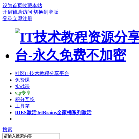
设为首页
收藏本站
开启辅助访问
切换到窄版
登录
立即注册
社区
IT技术教程分享平台
免费课
实战课
vip专享
积分互换
工具箱
IDES激活
JetBrains全家桶系列激活
搜索