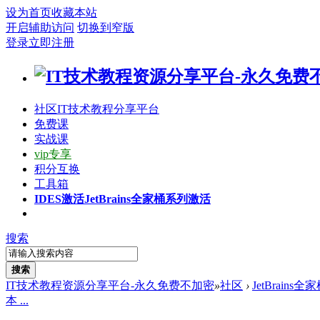
设为首页
收藏本站
开启辅助访问
切换到窄版
登录
立即注册
社区
IT技术教程分享平台
免费课
实战课
vip专享
积分互换
工具箱
IDES激活
JetBrains全家桶系列激活
搜索
搜索
IT技术教程资源分享平台-永久免费不加密
»
社区
›
JetBrains
本 ...