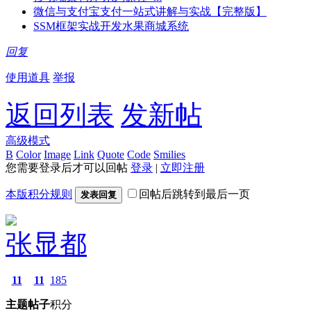
微信与支付宝支付一站式讲解与实战【完整版】
SSM框架实战开发水果商城系统
回复
使用道具
举报
返回列表
发新帖
高级模式
B
Color
Image
Link
Quote
Code
Smilies
您需要登录后才可以回帖
登录
|
立即注册
本版积分规则
回帖后跳转到最后一页
发表回复
张显都
11
11
185
主题
帖子
积分