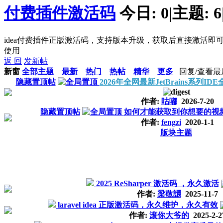
付费插件激活码
今日:
0
|
主题:
6
idea付费插件正版激活码，支持版本升级，获取后直接激活即
使用
返 回
发新帖
新窗
全部主题
最新
热门
热帖
精华
更多
回复/查看
最
隐藏置顶帖
2026年全网最新JetBrains系列
作者:
咕嘟
2026-7-20
隐藏置顶帖
如何才能获取到你想要的视
作者:
fengzi
2020-1-1
版块主题
2025 ReSharper 激活码 ，永久激活
作者:
梁敬譞
2025-11-7
laravel idea 正版激活码，永久维护，永久有效
作者:
滚你大爷的
2025-2-2