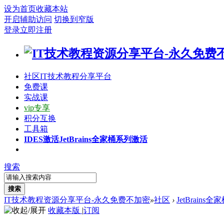
设为首页
收藏本站
开启辅助访问
切换到窄版
登录
立即注册
社区
IT技术教程分享平台
免费课
实战课
vip专享
积分互换
工具箱
IDES激活
JetBrains全家桶系列激活
搜索
搜索
IT技术教程资源分享平台-永久免费不加密
»
社区
›
JetBrains
收藏本版
|
订阅