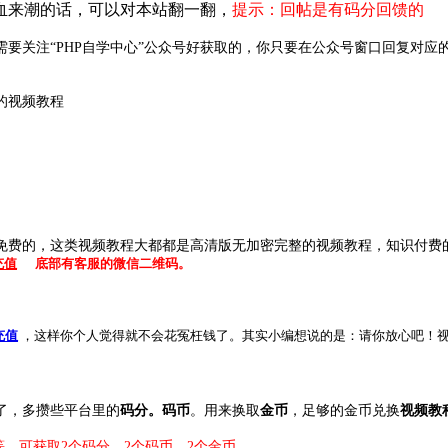
血来潮的话，可以对本站翻一翻，
提示：回帖是有码分回馈的
要关注“PHP自学中心”公众号好获取的，你只要在公众号窗口回复对应
的视频教程
免费的，这类视频教程大都都是高清版无加密完整的视频教程，知识付费
充值
底部有客服的微信二维码。
充值
，这样你个人觉得就不会花冤枉钱了。其实小编想说的是：请你放心吧！
了，多攒些平台里的
码分。码币
。用来换取
金币
，足够的金币兑换
视频教
，可获取2个码分，2个码币，2个金币