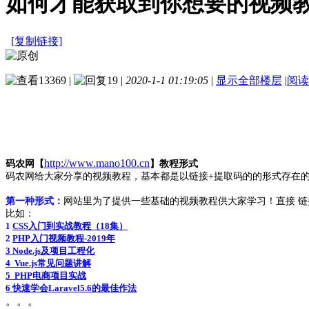
如何才能获取到你想要的视频
[复制链接]
13369
|
19
|
2020-1-1 01:19:05
|
显示全部楼层
|
阅读
http://www.mano100.cn
码农网【
】教程形式
码农网给大家分享的视频教程，基本都是以链接+提取码的的形式存在
第一种形式：
网站里为了提供一些基础的视频教程供大家学习！直接 链接
比如：
1
CSS入门到实战教程（18集）
2
PHP入门视频教程-2019年
3 Node.js及项目工程化
4 Vue.js常见问题讲解
5 PHP电商项目实战
6 快速学会Laravel5.6的最佳作法
。。。