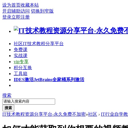
设为首页
收藏本站
开启辅助访问
切换到窄版
登录
立即注册
社区
IT技术教程分享平台
免费课
实战课
vip专享
积分互换
工具箱
IDES激活
JetBrains全家桶系列激活
搜索
搜索
IT技术教程资源分享平台-永久免费不加密
»
社区
›
IT行业自学