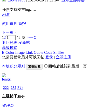
290419935
|
2020-6-29 11:21:04
|
显示全部楼层
强烈支持楼主ing……
回复
使用道具
举报
下一页 »
1
2
/ 2 页
下一页
返回列表
发新帖
高级模式
B
Color
Image
Link
Quote
Code
Smilies
您需要登录后才可以回帖
登录
|
立即注册
本版积分规则
回帖后跳转到最后一页
发表回复
fengzi
222
232
3万
主题
帖子
积分
管理员