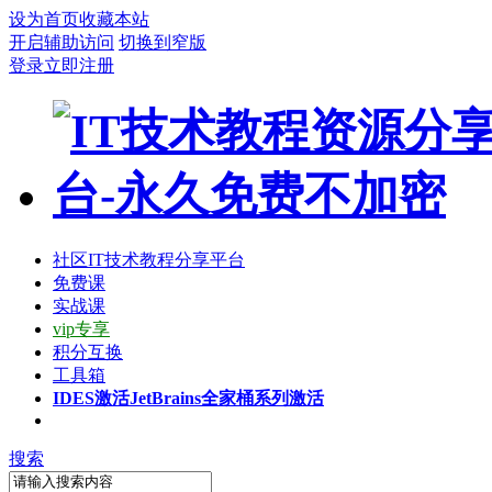
设为首页
收藏本站
开启辅助访问
切换到窄版
登录
立即注册
社区
IT技术教程分享平台
免费课
实战课
vip专享
积分互换
工具箱
IDES激活
JetBrains全家桶系列激活
搜索