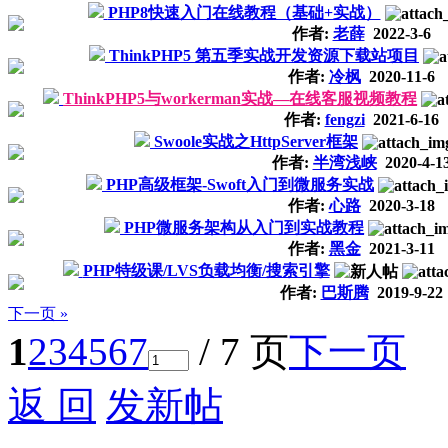
PHP8快速入门在线教程（基础+实战）
作者:
老薛
2022-3-6
ThinkPHP5 第五季实战开发资源下载站项目
作者:
冷枫
2020-11-6
ThinkPHP5与workerman实战—在线客服视频教程
作者:
fengzi
2021-6-16
Swoole实战之HttpServer框架
作者:
半湾浅峡
2020-4-1
PHP高级框架-Swoft入门到微服务实战
作者:
心路
2020-3-18
PHP微服务架构从入门到实战教程
作者:
黑金
2021-3-11
PHP特级课/LVS负载均衡/搜索引擎
作者:
巴斯腾
2019-9-22
下一页 »
1
2
3
4
5
6
7
/ 7 页
下一页
返 回
发新帖