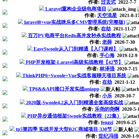
作者:
过去式
2022-7-7
Laravel重构企业级电商项目
作者:
天空流星
2021-8-1
laravel8+vue实战咪乐多CMS管理系统[完整版]
作者:
在劫
2021-11-27
百万PV电商平台Redis高并发秒杀实战教程
作者:
老薛
2020-7-30
EasySwoole从入门到精通【入门课程】
作者:
手心海
2019-12-9
PHP开发框架-Laravel高级实战教程【42节】
作者:
林泽强
2020-7-15
ThinkPHP6+Swoole+Vue实战客服聊天项目系统
作者:
在劫
2021-1-12
TP6&&API接口开发实战uniapp
作者:
小乐
2020-10-7
2020版-Swoole4.2从入门到精通全套高级实战
作者:
乐尧的尧啊
2020-5-
PHP异步通信框架Swoole实战教程（22集）
作者:
fengzi
2019-6-25
tp5第四季 实战开发大型B2C商城项目-330节
作者:
世纪冯强
2020-1-9