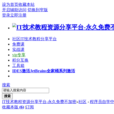
设为首页
收藏本站
开启辅助访问
切换到窄版
登录
立即注册
社区
IT技术教程分享平台
免费课
实战课
vip专享
积分互换
工具箱
IDES激活
JetBrains全家桶系列激活
搜索
搜索
IT技术教程资源分享平台-永久免费不加密
»
社区
›
程序员自学
收藏本版
(
6
)
|
订阅