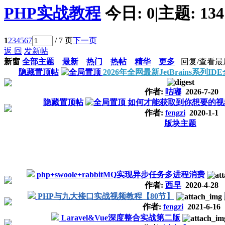
PHP实战教程
今日:
0
|
主题:
134
1
2
3
4
5
6
7
/ 7 页
下一页
返 回
发新帖
新窗
全部主题
最新
热门
热帖
精华
更多
回复/查看
最
隐藏置顶帖
2026年全网最新JetBrains系列
作者:
咕嘟
2026-7-20
隐藏置顶帖
如何才能获取到你想要的视
作者:
fengzi
2020-1-1
版块主题
php+swoole+rabbitMQ实现异步任务多进程消费
作者:
西早
2020-4-28
PHP与九大接口实战视频教程【80节】
作者:
fengzi
2021-6-16
Laravel&Vue深度整合实战第二版