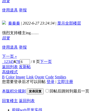
回复
使用道具
举报
秦秦秦
|
2022-6-27 23:24:34
|
显示全部楼层
强烈支持楼主ing……
回复
使用道具
举报
下一页 »
1
2
3
4
5
6
7
8
/ 8 页
下一页
返回列表
发新帖
高级模式
B
Color
Image
Link
Quote
Code
Smilies
您需要登录后才可以回帖
登录
|
立即注册
本版积分规则
回帖后跳转到最后一页
发表回复
回复楼主
返回列表
前端web开发实战