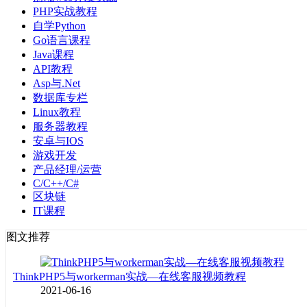
PHP实战教程
自学Python
Go语言课程
Java课程
API教程
Asp与.Net
数据库专栏
Linux教程
服务器教程
安卓与IOS
游戏开发
产品经理/运营
C/C++/C#
区块链
IT课程
图文推荐
ThinkPHP5与workerman实战—在线客服视频教程
2021-06-16