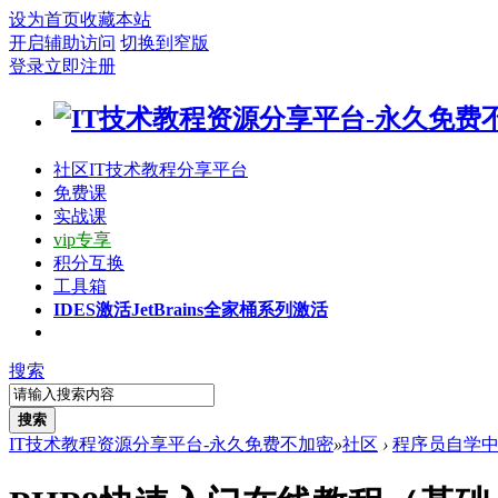
设为首页
收藏本站
开启辅助访问
切换到窄版
登录
立即注册
社区
IT技术教程分享平台
免费课
实战课
vip专享
积分互换
工具箱
IDES激活
JetBrains全家桶系列激活
搜索
搜索
IT技术教程资源分享平台-永久免费不加密
»
社区
›
程序员自学