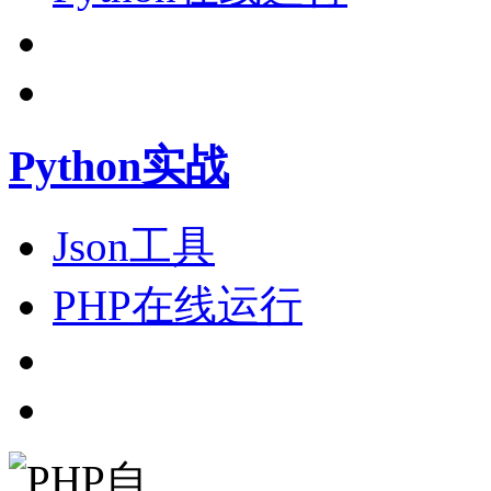
Python实战
Json工具
PHP在线运行