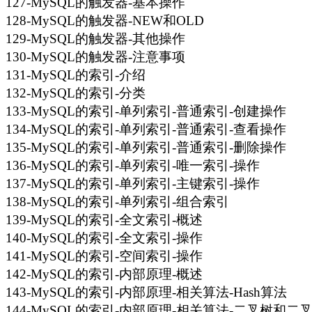
127-MySQL的触发器-基本操作
128-MySQL的触发器-NEW和OLD
129-MySQL的触发器-其他操作
130-MySQL的触发器-注意事项
131-MySQL的索引-介绍
132-MySQL的索引-分类
133-MySQL的索引-单列索引-普通索引-创建操作
134-MySQL的索引-单列索引-普通索引-查看操作
135-MySQL的索引-单列索引-普通索引-删除操作
136-MySQL的索引-单列索引-唯一索引-操作
137-MySQL的索引-单列索引-主键索引-操作
138-MySQL的索引-单列索引-组合索引
139-MySQL的索引-全文索引-概述
140-MySQL的索引-全文索引-操作
141-MySQL的索引-空间索引-操作
142-MySQL的索引-内部原理-概述
143-MySQL的索引-内部原理-相关算法-Hash算法
144-MySQL的索引-内部原理-相关算法-二叉树和二