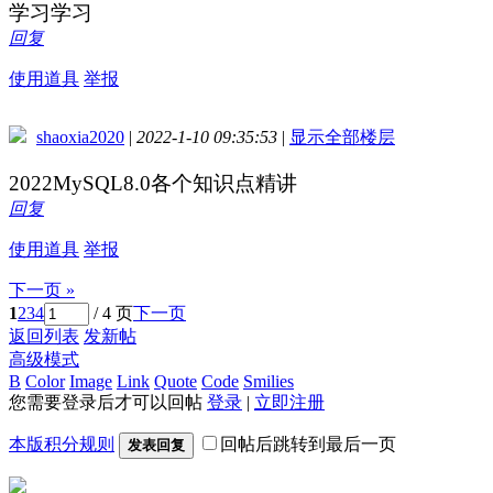
学习学习
回复
使用道具
举报
shaoxia2020
|
2022-1-10 09:35:53
|
显示全部楼层
2022MySQL8.0各个知识点精讲
回复
使用道具
举报
下一页 »
1
2
3
4
/ 4 页
下一页
返回列表
发新帖
高级模式
B
Color
Image
Link
Quote
Code
Smilies
您需要登录后才可以回帖
登录
|
立即注册
本版积分规则
回帖后跳转到最后一页
发表回复