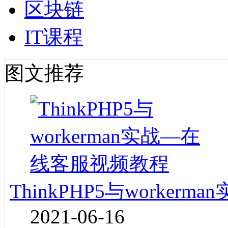
区块链
IT课程
图文推荐
ThinkPHP5与worke
2021-06-16