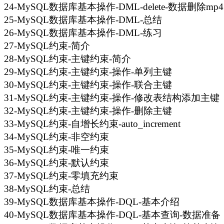
24-MySQL数据库基本操作-DML-delete-数据删除mp4
25-MySQL数据库基本操作-DML-总结
26-MySQL数据库基本操作-DML-练习
27-MySQL约束-简介
28-MySQL约束-主键约束-简介
29-MySQL约束-主键约束-操作-单列主键
30-MySQL约束-主键约束-操作-联合主键
31-MySQL约束-主键约束-操作-修改表结构添加主键
32-MySQL约束-主键约束-操作-删除主键
33-MySQL约束-自增长约束-auto_increment
34-MySQL约束-非空约束
35-MySQL约束-唯一约束
36-MySQL约束-默认约束
37-MySQL约束-零填充约束
38-MySQL约束-总结
39-MySQL数据库基本操作-DQL-基本介绍
40-MySQL数据库基本操作-DQL-基本查询-数据准备