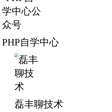
PHP自学中心
磊丰聊技术