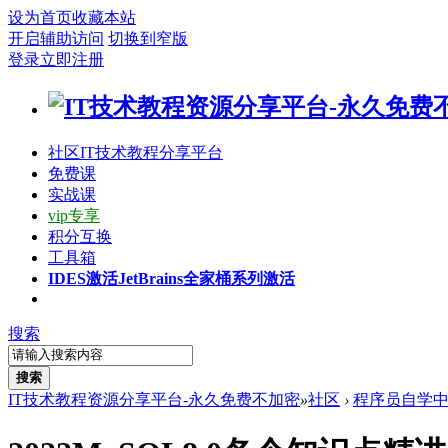
设为首页
收藏本站
开启辅助访问
切换到窄版
登录
立即注册
社区
IT技术教程分享平台
免费课
实战课
vip专享
积分互换
工具箱
IDES激活
JetBrains全家桶系列激活
搜索
搜索
IT技术教程资源分享平台-永久免费不加密
»
社区
›
程序员自学