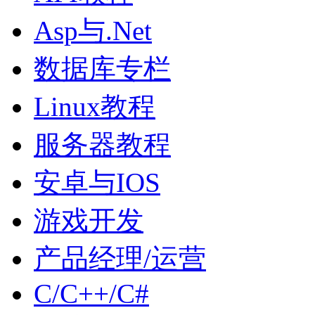
Asp与.Net
数据库专栏
Linux教程
服务器教程
安卓与IOS
游戏开发
产品经理/运营
C/C++/C#