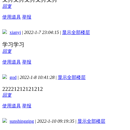
回复
使用道具
举报
xianyi
|
2022-1-7 23:04:15
|
显示全部楼层
学习学习
回复
使用道具
举报
god
|
2022-1-8 10:41:28
|
显示全部楼层
22221212121212
回复
使用道具
举报
sunshingging
|
2022-1-10 09:19:35
|
显示全部楼层