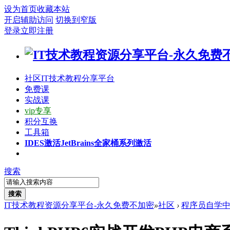
设为首页
收藏本站
开启辅助访问
切换到窄版
登录
立即注册
社区
IT技术教程分享平台
免费课
实战课
vip专享
积分互换
工具箱
IDES激活
JetBrains全家桶系列激活
搜索
搜索
IT技术教程资源分享平台-永久免费不加密
»
社区
›
程序员自学