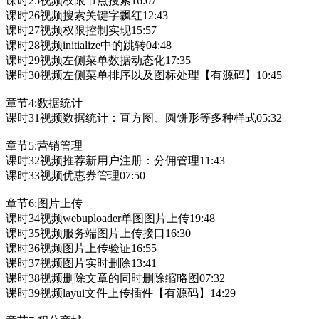
课时25视频权限节点搜索16:07
课时26视频搜索关键字飘红12:43
课时27视频权限控制实现15:57
课时28视频initialize中的跳转04:48
课时29视频左侧菜单数据动态化17:35
课时30视频左侧菜单排序以及图标处理【有源码】10:45
章节4:数据统计
课时31视频数据统计：直方图、圆饼形等多种样式05:32
章节5:营销管理
课时32视频推荐新用户注册：分佣管理11:43
课时33视频优惠券管理07:50
章节6:图片上传
课时34视频webuploader单图图片上传19:48
课时35视频服务端图片上传接口16:30
课时36视频图片上传验证16:55
课时37视频图片实时删除13:41
课时38视频删除文章的同时删除缩略图07:32
课时39视频layui文件上传插件【有源码】14:29