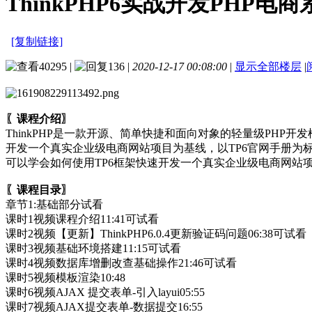
ThinkPHP6实战开发PHP电商
[复制链接]
40295
|
136
|
2020-12-17 00:08:00
|
显示全部楼层
|
〖课程介绍〗
ThinkPHP是一款开源、简单快捷和面向对象的轻量级PHP
开发一个真实企业级电商网站项目为基线，以TP6官网手册为
可以学会如何使用TP6框架快速开发一个真实企业级电商网站
〖课程目录〗
章节1:基础部分试看
课时1视频课程介绍11:41可试看
课时2视频【更新】ThinkPHP6.0.4更新验证码问题06:38可试看
课时3视频基础环境搭建11:15可试看
课时4视频数据库增删改查基础操作21:46可试看
课时5视频模板渲染10:48
课时6视频AJAX 提交表单-引入layui05:55
课时7视频AJAX提交表单-数据提交16:55