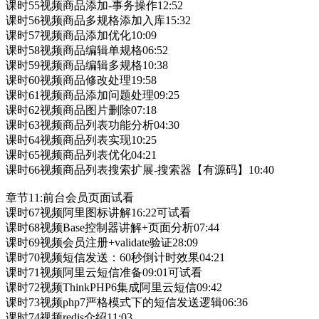
课时55视频商品添加-事务操作12:52
课时56视频商品多规格添加入库15:32
课时57视频商品添加优化10:09
课时58视频商品编辑单规格06:52
课时59视频商品编辑多规格10:38
课时60视频商品修改处理19:58
课时61视频商品添加问题处理09:25
课时62视频商品图片删除07:18
课时63视频商品列表功能分析04:30
课时64视频商品列表实现10:25
课时65视频商品列表优化04:21
课时66视频商品列表搜索扩展-搜索器【有源码】10:40
章节11:前台会员页面试看
课时67视频阿里图标讲解16:22可试看
课时68视频Base控制器讲解+页面分析07:44
课时69视频会员注册+validate验证28:09
课时70视频短信发送：60秒倒计时效果04:21
课时71视频阿里云短信准备09:01可试看
课时72视频ThinkPHP6集成阿里云短信09:42
课时73视频php7严格模式下的短信发送逻辑06:36
课时74视频redis介绍11:03