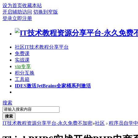
设为首页
收藏本站
开启辅助访问
切换到窄版
登录
立即注册
社区
IT技术教程分享平台
免费课
实战课
vip专享
积分互换
工具箱
IDES激活
JetBrains全家桶系列激活
搜索
搜索
IT技术教程资源分享平台-永久免费不加密
»
社区
›
程序员自学