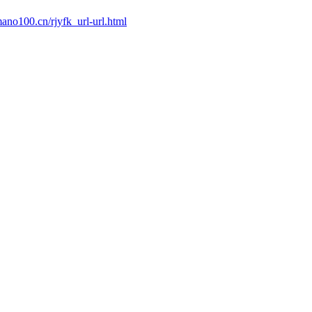
ano100.cn/rjyfk_url-url.html