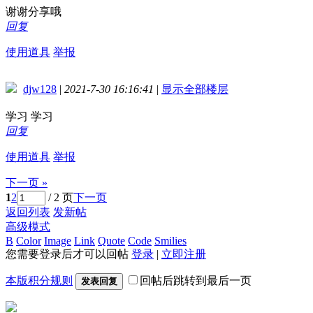
谢谢分享哦
回复
使用道具
举报
djw128
|
2021-7-30 16:16:41
|
显示全部楼层
学习 学习
回复
使用道具
举报
下一页 »
1
2
/ 2 页
下一页
返回列表
发新帖
高级模式
B
Color
Image
Link
Quote
Code
Smilies
您需要登录后才可以回帖
登录
|
立即注册
本版积分规则
回帖后跳转到最后一页
发表回复