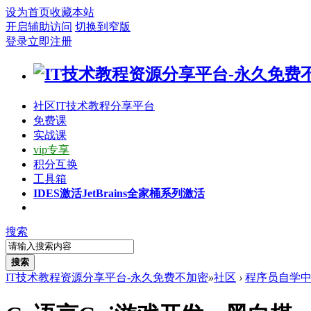
设为首页
收藏本站
开启辅助访问
切换到窄版
登录
立即注册
社区
IT技术教程分享平台
免费课
实战课
vip专享
积分互换
工具箱
IDES激活
JetBrains全家桶系列激活
搜索
搜索
IT技术教程资源分享平台-永久免费不加密
»
社区
›
程序员自学