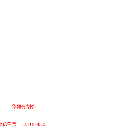
----------华丽分割线-------------
：2230304070