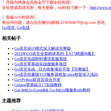
〖升级为终身会员免金币下载全站资源〗
全站资源高清无密，每天更新，vip特权了解一下：
http://www.m
〖客服24小时咨询〗
有任何问题，请点击右侧QQ邮箱:2230304070@qq.com 咨询。
Go语言
,
Go实战
相关帖子
•
Go语言设计模式深入解读完整版
•
2022年GO语言全套精讲系列【入门精通96集】
•
Go语言实战即时通讯客服系统
•
Go语言零基础实战微服务项目
•
Go语言实战 - 日志收集项目开发【完整版】
•
Go语言轻量级TCP服务器框架-zinx框架深入浅出
•
Go+Python双语言混合开发
•
Golang零基础入门实战教程
•
Gin &&Go-Gorm&& Go-Micro微服务k8s教程
主题推荐