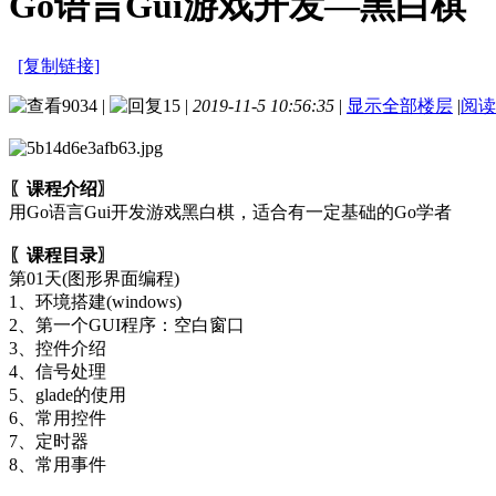
Go语言Gui游戏开发—黑白棋
[复制链接]
9034
|
15
|
2019-11-5 10:56:35
|
显示全部楼层
|
阅读
〖课程介绍〗
用Go语言Gui开发游戏黑白棋，适合有一定基础的Go学者
〖课程目录〗
第01天(图形界面编程)
1、环境搭建(windows)
2、第一个GUI程序：空白窗口
3、控件介绍
4、信号处理
5、glade的使用
6、常用控件
7、定时器
8、常用事件