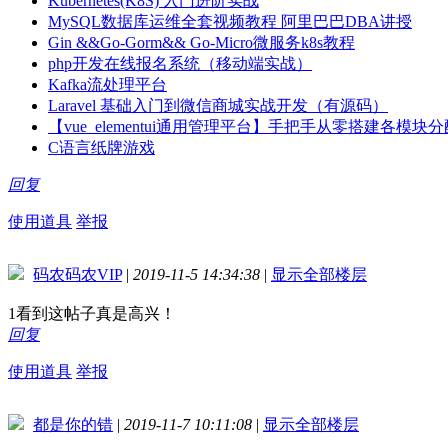
Kubernetes(K8S) 入门进阶实战
MySQL数据库运维全套视频教程 阿里巴巴DBA讲授
Gin &&Go-Gorm&& Go-Micro微服务k8s教程
php开发在线报名系统（移动端实战）
Kafka流处理平台
Laravel 基础入门到微信商城实战开发（有源码）
【vue_elementui通用管理平台】手把手从零搭建各模块分
C语言纸牌游戏
回复
使用道具
举报
码农码农VIP
|
2019-11-5 14:34:38
|
显示全部楼层
1看到这帖子真是高兴！
回复
使用道具
举报
都是你的错
|
2019-11-7 10:11:08
|
显示全部楼层