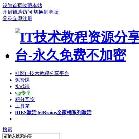
设为首页
收藏本站
开启辅助访问
切换到窄版
登录
立即注册
社区
IT技术教程分享平台
免费课
实战课
vip专享
积分互换
工具箱
IDES激活
JetBrains全家桶系列激活
搜索