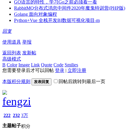
GO语言的特性，学习Go之前必须看一看
RabbitMQ分布式消息中间件2020年魔鬼特训营(PHP版)
Golang 面向对象编程
Python+Vue 全栈开发BI数据可视化项目-m
回复
使用道具
举报
返回列表
发新帖
高级模式
B
Color
Image
Link
Quote
Code
Smilies
您需要登录后才可以回帖
登录
|
立即注册
本版积分规则
回帖后跳转到最后一页
发表回复
fengzi
222
232
3万
主题
帖子
积分