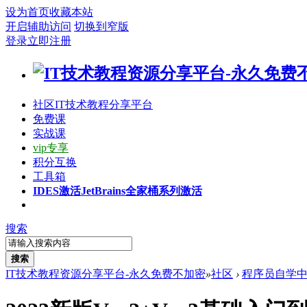
设为首页
收藏本站
开启辅助访问
切换到窄版
登录
立即注册
社区
IT技术教程分享平台
免费课
实战课
vip专享
积分互换
工具箱
IDES激活
JetBrains全家桶系列激活
搜索
搜索
IT技术教程资源分享平台-永久免费不加密
»
社区
›
程序员自学