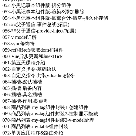
052-小黑记事本组件版-拆分组件
053-小黑记事本组件版-渲染&添加删除
054-小黑记事本组件版-底部合计-清空-持久化存储
055-非父子通信-事件总线(拓展)
056-非父子通信-provide-inject(拓展)
057-v-model详解
058-sync修饰符
059-ref和$refs获取dom和组件
060-Vue异步更新和$nextTick
061-第五天课程介绍
062-自定义指令-基础语法
063-自定义指令-封装v-loading指令
064-插槽-默认插槽
065-插槽-后备内容
066-插槽-具名插槽
067-插槽-作用域插槽
068-商品列表-my-tag组件封装1-创建组件
069-商品列表-my-tag组件封装2-控制显示隐藏
070-商品列表-my-tag组件封装3-v-model处理
071-商品列表-my-table组件封装
072-单页应用程序&路由介绍