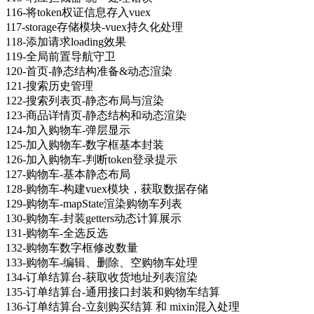
116-将token权证信息存入vuex
117-storage存储模块-vuex持久化处理
118-添加请求loading效果
119-全局前置导航守卫
120-首页-静态结构准备&动态渲染
121-搜索历史管理
122-搜索列表页-静态布局与渲染
123-商品详情页-静态结构和动态渲染
124-加入购物车-弹层显示
125-加入购物车-数字框基本封装
126-加入购物车-判断token登录提示
127-购物车-基本静态布局
128-购物车-构建vuex模块，获取数据存储
129-购物车-mapState渲染购物车列表
130-购物车-封装getters动态计算展示
131-购物车-全选反选
132-购物车数字框修改数量
133-购物车-编辑、删除、空购物车处理
134-订单结算台-获取收货地址列表渲染
135-订单结算台-通用接口封装和购物车结算
136-订单结算台-立刻购买结算 和 mixin混入处理