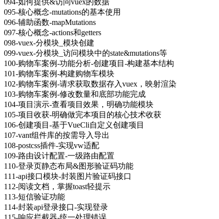
094-如何提供&访问vuex的数据
095-核心概念-mutations的基本使用
096-辅助函数-mapMutations
097-核心概念-actions和getters
098-vuex-分模块_模块创建
099-vuex-分模块_访问模块中的state&mutations等
100-购物车案例-功能分析-创建项目-构建基本结构
101-购物车案例-构建购物车模块
102-购物车案例-请求获取数据存入vuex，映射渲染
103-购物车案例-修改数量和底部功能完成
104-项目演示-查看项目效果，明确功能模块
105-项目收获-明确做完本项目的核心技术收获
106-创建项目-基于VueCli自定义创建项目
107-vant组件库的按需导入导出
108-postcss插件-实现vw适配
109-路由设计配置-一级路由配置
110-登录页静态布局&图形验证码功能
111-api接口模块-封装图片验证码接口
112-阅读文档，掌握toast轻提示
113-短信验证功能
114-封装api登录接口-实现登录
115-响应拦截器-统一处理错误