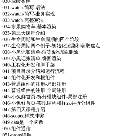
030-成绩案例
031-watch-简写-语法
032-watch-简写-业务实现
033-watch-完整写法
034-水果购物车-基本渲染
035-第三天课程介绍
036-生命周期和生命周期的四个阶段
037-生命周期两个例子-初始化渲染和获取焦点
038-小黑记账清单-渲染&添加&删除
039-小黑记账清单-饼图渲染
040-工程化开发和脚手架
041-项目目录介绍和运行流程
042-组件化开发和根组件
043-普通组件的注册-局部注册
044-普通组件的注册-全局注册
045-小兔鲜首页-拆分模块组件-局部注册
046-小兔鲜首页-实现结构和样式并拆分组件
047-第四天课程介绍
048-scoped样式冲突
049-data是一个函数
050-组件通信
051-props详解