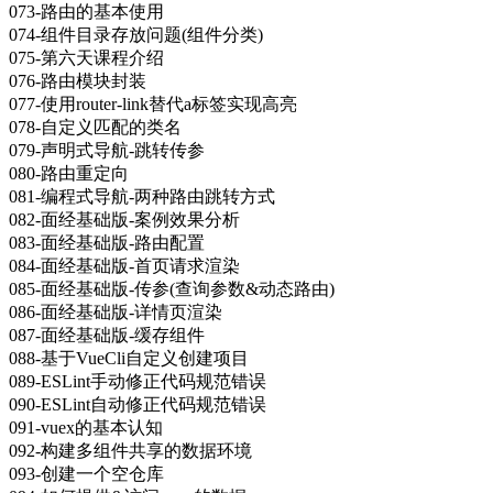
073-路由的基本使用
074-组件目录存放问题(组件分类)
075-第六天课程介绍
076-路由模块封装
077-使用router-link替代a标签实现高亮
078-自定义匹配的类名
079-声明式导航-跳转传参
080-路由重定向
081-编程式导航-两种路由跳转方式
082-面经基础版-案例效果分析
083-面经基础版-路由配置
084-面经基础版-首页请求渲染
085-面经基础版-传参(查询参数&动态路由)
086-面经基础版-详情页渲染
087-面经基础版-缓存组件
088-基于VueCli自定义创建项目
089-ESLint手动修正代码规范错误
090-ESLint自动修正代码规范错误
091-vuex的基本认知
092-构建多组件共享的数据环境
093-创建一个空仓库