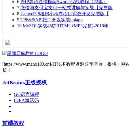
6
PHP异步通信框架Swoole实战教程（22集）
7
微信与支付宝支付一站式讲解与实战【完整版
8
Laravel5.8租房小程序项目实战开发完结版【
9
TP6&&API接口开发实战uniapp
10
MySQL实战45讲(HTML+MP3完整)-2018年
[https://www.mano100.cn]-IT技术教程资源分
长！
JetBrains正版授权
GO语言编程
IDEA激活码
前端教程