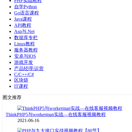
PHP实战教程
自学Python
Go语言课程
Java课程
API教程
Asp与.Net
数据库专栏
Linux教程
服务器教程
安卓与IOS
游戏开发
产品经理/运营
C/C++/C#
区块链
IT课程
图文推荐
ThinkPHP5与workerman实战—在线客服视频教程
2021-06-16