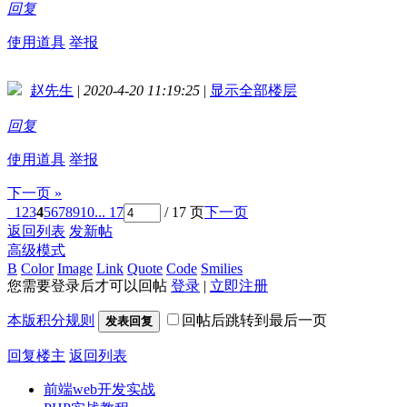
回复
使用道具
举报
赵先生
|
2020-4-20 11:19:25
|
显示全部楼层
回复
使用道具
举报
下一页 »
1
2
3
4
5
6
7
8
9
10
... 17
/ 17 页
下一页
返回列表
发新帖
高级模式
B
Color
Image
Link
Quote
Code
Smilies
您需要登录后才可以回帖
登录
|
立即注册
本版积分规则
回帖后跳转到最后一页
发表回复
回复楼主
返回列表
前端web开发实战