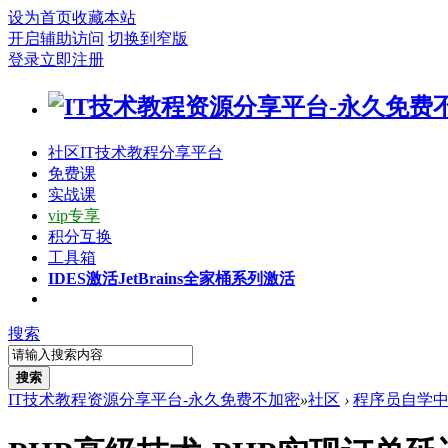
设为首页
收藏本站
开启辅助访问
切换到窄版
登录
立即注册
社区
IT技术教程分享平台
免费课
实战课
vip专享
积分互换
工具箱
IDES激活
JetBrains全家桶系列激活
搜索
搜索
IT技术教程资源分享平台-永久免费不加密
»
社区
›
程序员自学