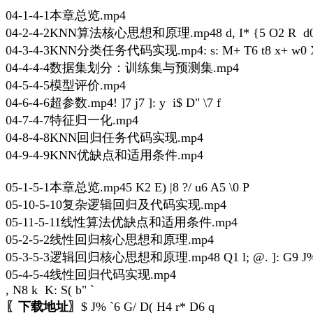
04-1-4-1本章总览.mp4
04-2-4-2KNN算法核心思想和原理.mp4
8 d, I* {5 O2 R d
04-3-4-3KNN分类任务代码实现.mp4
: s: M+ T6 t8 x+ w0
04-4-4-4数据集划分：训练集与预测集.mp4
04-5-4-5模型评价.mp4
04-6-4-6超参数.mp4
! ]7 j7 ]: y i$ D" \7 f
04-7-4-7特征归一化.mp4
04-8-4-8KNN回归任务代码实现.mp4
04-9-4-9KNN优缺点和适用条件.mp4
05-1-5-1本章总览.mp4
5 K2 E) |8 ?/ u6 A5 \0 P
05-10-5-10复杂逻辑回归及代码实现.mp4
05-11-5-11线性算法优缺点和适用条件.mp4
05-2-5-2线性回归核心思想和原理.mp4
05-3-5-3逻辑回归核心思想和原理.mp4
8 Q1 l; @. ]: G9 J
05-4-5-4线性回归代码实现.mp4
, N8 k K: S( b" `
〖下载地址〗
$ J% `6 G/ D( H4 r* D6 q