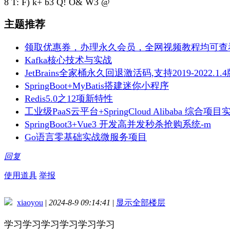
8 T: F) k+ b3 Q! O& W3 @
主题推荐
领取优惠券，办理永久会员，全网视频教程均可查
Kafka核心技术与实战
JetBrains全家桶永久回退激活码,支持2019-2022.1.
SpringBoot+MyBatis搭建迷你小程序
Redis5.0之12项新特性
工业级PaaS云平台+SpringCloud Alibaba 综合项目
SpringBoot3+Vue3 开发高并发秒杀抢购系统-m
Go语言零基础实战微服务项目
回复
使用道具
举报
xiaoyou
|
2024-8-9 09:14:41
|
显示全部楼层
学习学习学习学习学习学习