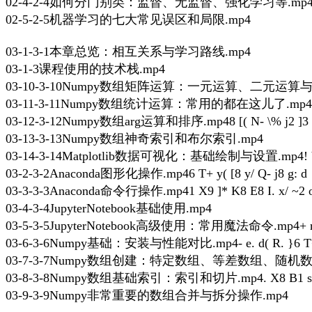
02-4-2-4如何分门别类：监督、无监督、强化学习等.mp
02-5-2-5机器学习的七大常见误区和局限.mp4
03-1-3-1本章总览：相互关系与学习路线.mp4
03-1-3课程使用的技术栈.mp4
03-10-3-10Numpy数组矩阵运算：一元运算、二元运算与
03-11-3-11Numpy数组统计运算：常用的都在这儿了.mp4
03-12-3-12Numpy数组arg运算和排序.mp4
8 [( N- \% j2 ]3
03-13-3-13Numpy数组神奇索引和布尔索引.mp4
03-14-3-14Matplotlib数据可视化：基础绘制与设置.mp4
!
03-2-3-2Anaconda图形化操作.mp4
6 T+ y( [8 y/ Q- j8 g: d
03-3-3-3Anaconda命令行操作.mp4
1 X9 ]* K8 E8 I. x/ ~2 
03-4-3-4JupyterNotebook基础使用.mp4
03-5-3-5JupyterNotebook高级使用：常用魔法命令.mp4
+ 
03-6-3-6Numpy基础：安装与性能对比.mp4
- e. d( R. }6 T
03-7-3-7Numpy数组创建：特定数组、等差数组、随机数
03-8-3-8Numpy数组基础索引：索引和切片.mp4
. X8 B1 
03-9-3-9Numpy非常重要的数组合并与拆分操作.mp4