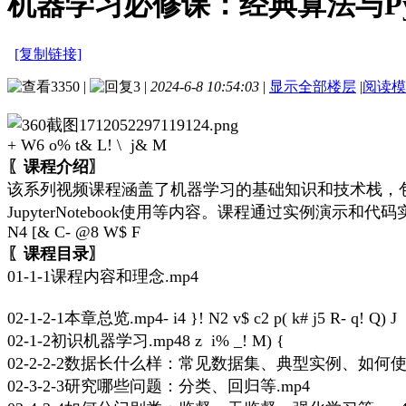
机器学习必修课：经典算法与Py
[复制链接]
3350
|
3
|
2024-6-8 10:54:03
|
显示全部楼层
|
阅读模
+ W6 o% t& L! \ j& M
〖课程介绍〗
该系列视频课程涵盖了机器学习的基础知识和技术栈，包
JupyterNotebook使用等内容。课程通过实例演
N4 [& C- @8 W$ F
〖课程目录〗
01-1-1课程内容和理念.mp4
02-1-2-1本章总览.mp4
- i4 }! N2 v$ c2 p( k# j5 R- q! Q) J
02-1-2初识机器学习.mp4
8 z i% _! M) {
02-2-2-2数据长什么样：常见数据集、典型实例、如何使用
02-3-2-3研究哪些问题：分类、回归等.mp4