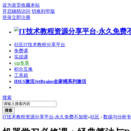
设为首页
收藏本站
开启辅助访问
切换到窄版
登录
立即注册
社区
IT技术教程分享平台
免费课
实战课
vip专享
积分互换
工具箱
IDES激活
JetBrains全家桶系列激活
搜索
搜索
IT技术教程资源分享平台-永久免费不加密
»
社区
›
数据与分析