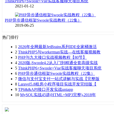
ThinkPHP6+Swoole+Vue实战客服聊天项目系统
2021-01-12
PHP异步通信框架Swoole实战教程（22集）
2019-06-25
热门排行
1
2026年全网最新JetBrains系列IDE全家桶激活
2
ThinkPHP5与workerman实战—在线客服视频教
3
PHP与九大接口实战视频教程【80节】
4
2020版-Swoole4.2从入门到精通全套高级实战
5
ThinkPHP6+Swoole+Vue实战客服聊天项目系统
6
PHP异步通信框架Swoole实战教程（22集）
7
微信与支付宝支付一站式讲解与实战【完整版
8
Laravel5.8租房小程序项目实战开发完结版【
9
TP6&&API接口开发实战uniapp
10
MySQL实战45讲(HTML+MP3完整)-2018年