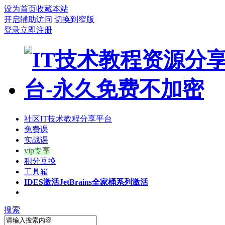
设为首页
收藏本站
开启辅助访问
切换到窄版
登录
立即注册
社区
IT技术教程分享平台
免费课
实战课
vip专享
积分互换
工具箱
IDES激活
JetBrains全家桶系列激活
搜索