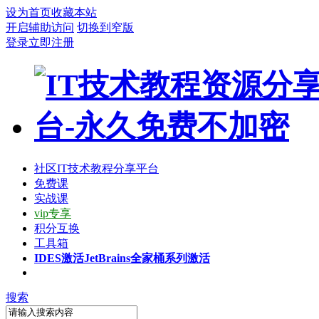
设为首页
收藏本站
开启辅助访问
切换到窄版
登录
立即注册
社区
IT技术教程分享平台
免费课
实战课
vip专享
积分互换
工具箱
IDES激活
JetBrains全家桶系列激活
搜索