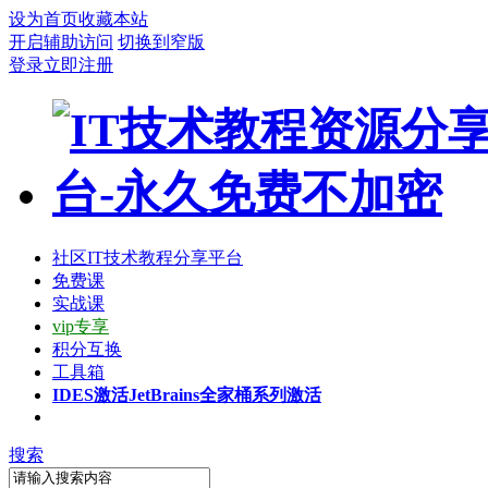
设为首页
收藏本站
开启辅助访问
切换到窄版
登录
立即注册
社区
IT技术教程分享平台
免费课
实战课
vip专享
积分互换
工具箱
IDES激活
JetBrains全家桶系列激活
搜索