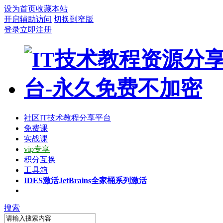
设为首页
收藏本站
开启辅助访问
切换到窄版
登录
立即注册
社区
IT技术教程分享平台
免费课
实战课
vip专享
积分互换
工具箱
IDES激活
JetBrains全家桶系列激活
搜索