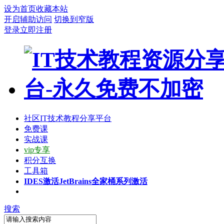
设为首页
收藏本站
开启辅助访问
切换到窄版
登录
立即注册
社区
IT技术教程分享平台
免费课
实战课
vip专享
积分互换
工具箱
IDES激活
JetBrains全家桶系列激活
搜索