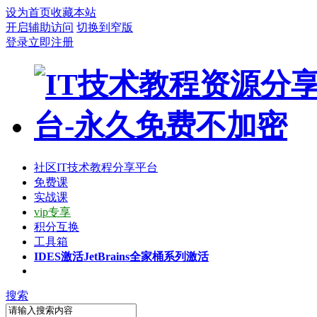
设为首页
收藏本站
开启辅助访问
切换到窄版
登录
立即注册
社区
IT技术教程分享平台
免费课
实战课
vip专享
积分互换
工具箱
IDES激活
JetBrains全家桶系列激活
搜索