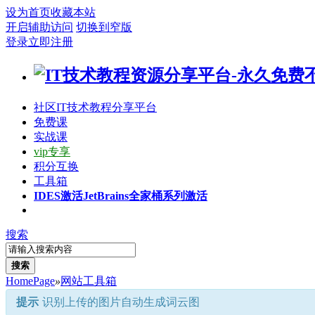
设为首页
收藏本站
开启辅助访问
切换到窄版
登录
立即注册
社区
IT技术教程分享平台
免费课
实战课
vip专享
积分互换
工具箱
IDES激活
JetBrains全家桶系列激活
搜索
搜索
HomePage
»
网站工具箱
提示
识别上传的图片自动生成词云图