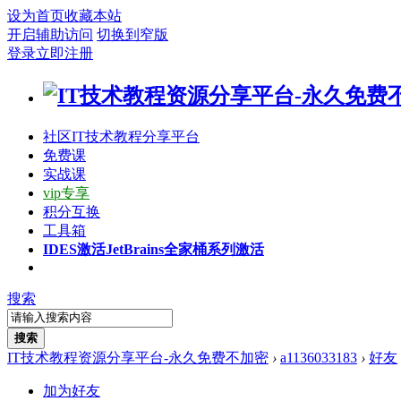
设为首页
收藏本站
开启辅助访问
切换到窄版
登录
立即注册
社区
IT技术教程分享平台
免费课
实战课
vip专享
积分互换
工具箱
IDES激活
JetBrains全家桶系列激活
搜索
搜索
IT技术教程资源分享平台-永久免费不加密
›
a1136033183
›
好友
加为好友