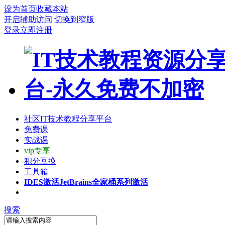
设为首页
收藏本站
开启辅助访问
切换到窄版
登录
立即注册
社区
IT技术教程分享平台
免费课
实战课
vip专享
积分互换
工具箱
IDES激活
JetBrains全家桶系列激活
搜索