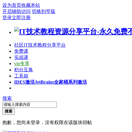
设为首页
收藏本站
开启辅助访问
切换到窄版
登录
立即注册
社区
IT技术教程分享平台
免费课
实战课
vip专享
积分互换
工具箱
IDES激活
JetBrains全家桶系列激活
搜索
搜索
抱歉，您尚未登录，没有权限在该版块回帖