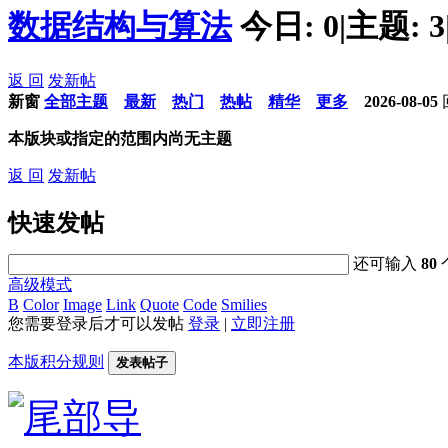
数据结构与算法
今日:
0
|
主题:
3
返 回
发新帖
新窗
全部主题
最新
热门
热帖
精华
更多
2026-08-05
本版块或指定的范围内尚无主题
返 回
发新帖
快速发帖
还可输入
80
高级模式
B
Color
Image
Link
Quote
Code
Smilies
您需要登录后才可以发帖
登录
|
立即注册
本版积分规则
发表帖子